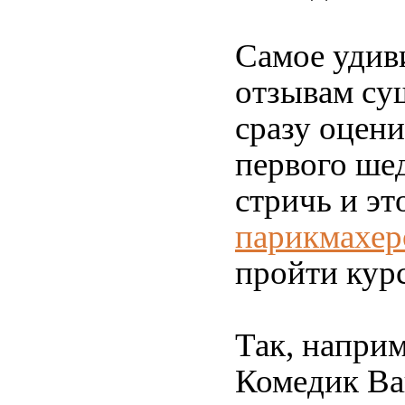
Самое удив
отзывам су
сразу оцени
первого шед
стричь и эт
парикмахер
пройти кур
Так, наприм
Комедик Ва