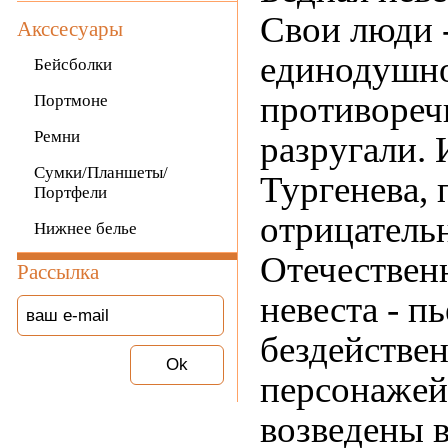
Свои люди -
Акссесуары
единодушно
Бейсболки
противореч
Портмоне
Ремни
разругали.
Сумки/Планшеты/
Тургенева, 
Портфели
отрицательн
Нижнее белье
Отечествен
Рассылка
невеста - п
бездействен
персонажей
возведены в