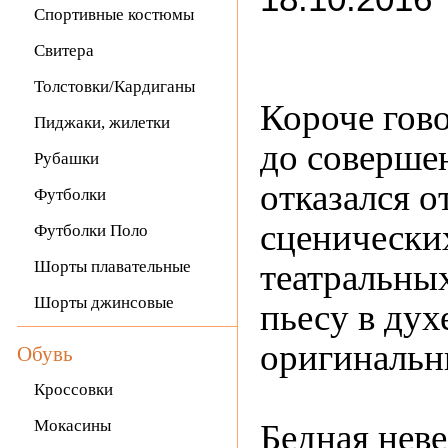
Спортивные костюмы
Свитера
Толстовки/Кардиганы
Короче гово
Пиджаки, жилетки
до соверше
Рубашки
отказался 
Футболки
сценических
Футболки Поло
Шорты плавательные
театральных
Шорты джинсовые
пьесу в дух
оригинальн
Обувь
Кроссовки
Мокасины
Бедная неве