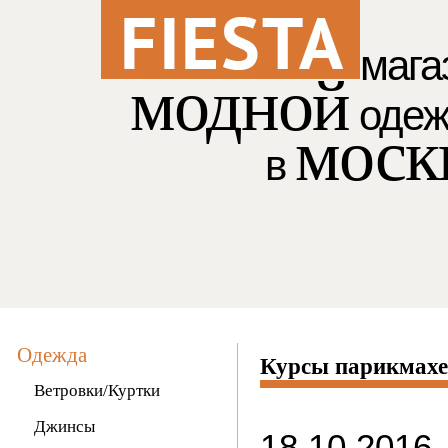
мага
модной
оде
моск
в
Одежда
Курсы парикмахе
Ветровки/Куртки
Джинсы
18.10.2016